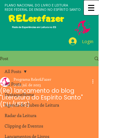
PLANO NACIONAL DO LIVRO E LEITURA
REDE FEDERAL DE ENSINO NO ESPÍRITO SANTO
RELer&fazer
Rede de Experiências em Leitura no ES
Login
Post
All Posts
Programa Reler&Fazer
All Posts
12 de jul. de 2023
(Re) lançamento do blog
DestaqueHome
"Literatura do Espírito Santo"
(DLL/UFES)
Agenda de Clubes de Leitura
Radar da Leitura
Clipping de Eventos
Lançamentos de Livros