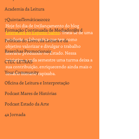
Academia da Leitura
7QuintasTemáticas2022
Hoje foi dia de (re)lançamento do blog 
Formação Continuada de Mediador@s d
Literatura do Espírito Santo
. Trata-se de uma 
produção colaborativa que tem como 
Políticas do Livro, da Leitura e da
objetivo valorizar e divulgar o trabalho 
Resenhas Promocionais
literário produzido no Estado. Nessa 
iniciativa, a cada semestre uma turma deixa a 
CTEC LETRAS
sua contribuição, enriquecendo ainda mais o 
Your Community
cenário literário capixaba.
Oficina de Leitura e Interpretação
Podcast Mares de Histórias
Podcast Estado da Arte
4a Jornada