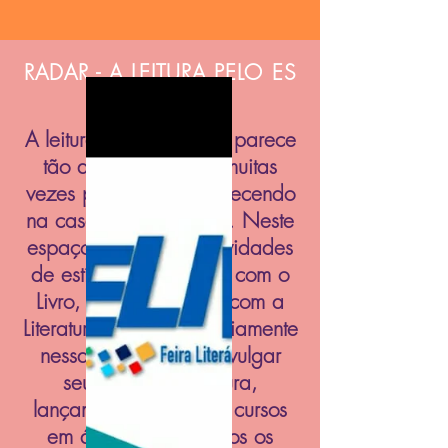
RADAR - A LEITURA PELO ES
A leitura, que às vezes parece
tão distante de nós, muitas
vezes pode estar acontecendo
na casa ao nosso lado. Neste
espaço divulgamos atividades
de estímulo ao contato com o
Livro, vom a Leitura e com a
Literatura, não necessariamente
nessa ordem. Para divulgar
seus clubes de leitura,
lançamentos de livros, cursos
em áreas afins e todos os