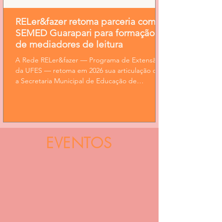
RELer&fazer retoma parceria com a
SEMED Guarapari para formação
de mediadores de leitura
A Rede RELer&fazer — Programa de Extensão
da UFES — retoma em 2026 sua articulação com
a Secretaria Municipal de Educação de
Guarapari para fortalecer práticas de leitura na
rede municipal. A parceria se alinha às metas do
Plano Municipal de Educação que preveem a
formação de leitores e leitoras e a capacitação
de professores, bibliotecários e agentes
EVENTOS
comunitários como mediadores de leitura —
inclusive com atenção a recursos em LIBRAS e
Braille. O que está em pauta: • Encontr