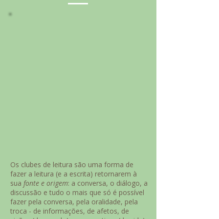
Os clubes de leitura são uma forma de
fazer a leitura (e a escrita) retornarem à
sua
fonte e origem
:
a conversa, o diálogo, a
discussão e tudo o mais que só é possível
fazer pela conversa, pela oralidade, pela
troca - de informações, de afetos, de