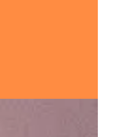
Feira literária vai
reunir autores
capixabas e
nacionais em Vila
Velha