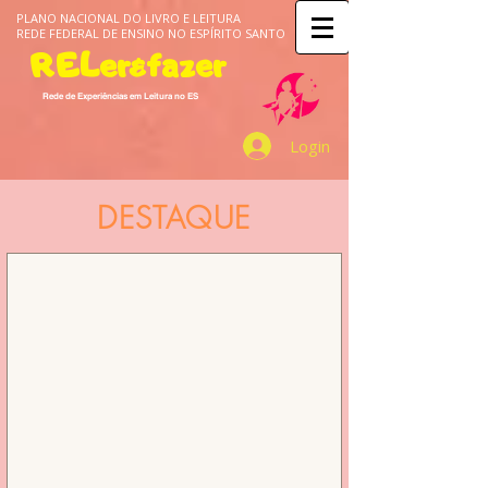
PLANO NACIONAL DO LIVRO E LEITURA
REDE FEDERAL DE ENSINO NO ESPÍRITO SANTO
RELer&fazer
Rede de Experiências em Leitura no ES
Login
DESTAQUE