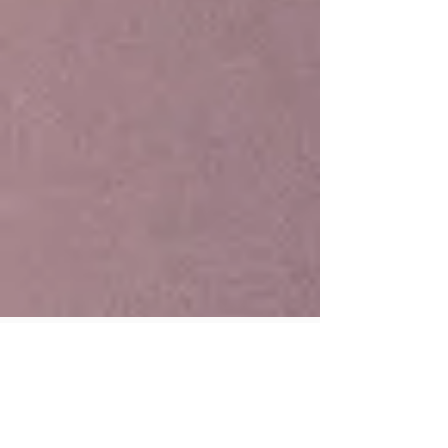
Cadastro - Perfil de
Leitor@s
Se você chegou até aqui, é porque
deve realmente ser uma pessoa que