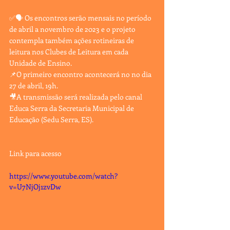
✅🗣 Os encontros serão mensais no período 
de abril a novembro de 2023 e o projeto 
contempla também ações rotineiras de 
leitura nos Clubes de Leitura em cada 
Unidade de Ensino.
📌O primeiro encontro acontecerá no no dia 
27 de abril, 19h. 
🎥A transmissão será realizada pelo canal 
Educa Serra da Secretaria Municipal de 
Educação (Sedu Serra, ES). 
Link para acesso 
https://www.youtube.com/watch?
v=U7NjOj1zvDw