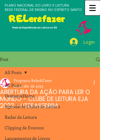
PLANO NACIONAL DO LIVRO E LEITURA
REDE FEDERAL DE ENSINO NO ESPÍRITO SANTO
RELer&fazer
Rede de Experiências em Leitura no ES
Login
Post
All Posts
Programa Reler&Fazer
All Posts
27 de abr. de 2023
ABERTURA DA AÇÃO PARA LER O
DestaqueHome
MUNDO - CLUBE DE LEITURA EJA
2023 - LITERASERRRA
Agenda de Clubes de Leitura
Radar da Leitura
Clipping de Eventos
Lançamentos de Livros